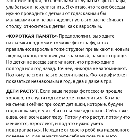
занятием порой, но очень важно слушаться фотографа,
улыбаться и не хулиганить. Я считаю, что такие беседы
нужно проводить с детьми от года: какими бы
малышами они не выглядели, пусть это вас не сбивает
с толку, относитесь к детям, как к взрослым.
«КОРОТКАЯ ПАМЯТЬ»
Предположим, вы ходите
на съёмки к одному и тому же фотографу, и это
правильно: взрослые тоже с трудом привыкают к новым
людям, и когда человек уже знакомый, намного проще.
Но детки не всегда запоминают, что происходило
полгода или год назад. Точнее, никогда не запоминают.
Поэтому не стоит на это рассчитывать. Фотограф может
показаться незнакомым в год, в два и даже в три.
ДЕТИ РАСТУТ.
Если ваша первая фотосессия прошла
хорошо, то спустя год все может измениться! Ко мне
на съёмки сейчас приходят детишки, которые, будучи
годовашками, вели себя на съемке идеально. Сейчас же,
в два, они всем дают жару! Потому что растут, потому что
меняются, взрослеют, и под это нужно уметь
подстраиваться. Не ждите от своего ребёнка идеального
поведения, лучше настройте себя на позитив, и это