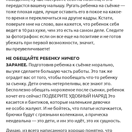
передастся вашему малышу. Ругать ребенка на съёмке —
тоже плохая идея, лучше оставить его в покое на какое-
то время и переключиться на другие кадры. Кстати,
поверьте мне на слово, вам кажется, что ребенок себя
ведет в 10 раз хуже, чем это есть на самом деле. Следите
за фотографом: если он все еще на позитиве и не готов
убежать при первой возможности, значит,
вы преувеличиваете!
НЕ ОБЕЩАЙТЕ РЕБЕНКУ НИЧЕГО
ЗАРАНЕЕ.
Подготовив ребенка к съёмке морально,
вы уже сделаете большую часть работы. Это так же
оградит вас от того, чтобы пообещать что-то ребенку
за съемку. Дети очень нетерпеливы, все знают это.
Бесполезно обещать мороженое после съемки, ребенок
хочет его сейчас! ПОДБЕРИТЕ УДОБНЫЙ НАРЯД Это
касается и бантиков, которые маленькие девочки
не особо жалуют. И не бойтесь, что платье испачкается,
брючки будут с грязными коленками, а прическа
неидеальна — это дети, и им это идёт, это их сущность.
Думаю, из всего написанного хорошо понятно, что