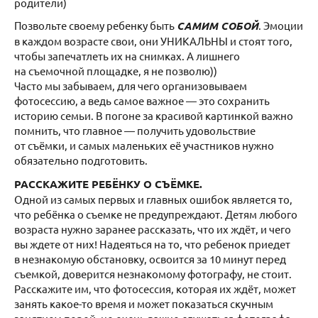
родители)
Позвольте своему ребенку быть
САМИМ СОБОЙ
. Эмоции
в каждом возрасте свои, они УНИКАЛЬНЫ и стоят того,
чтобы запечатлеть их на снимках. А лишнего
на съемочной площадке, я не позволю))
Часто мы забываем, для чего организовываем
фотосессию, а ведь самое важное — это сохранить
историю семьи. В погоне за красивой картинкой важно
помнить, что главное — получить удовольствие
от съёмки, и самых маленьких её участников нужно
обязательно подготовить.
РАССКАЖИТЕ РЕБЁНКУ О СЪЁМКЕ.
Одной из самых первых и главных ошибок является то,
что ребёнка о съемке не предупреждают. Детям любого
возраста нужно заранее рассказать, что их ждёт, и чего
вы ждете от них! Надеяться на то, что ребенок приедет
в незнакомую обстановку, освоится за 10 минут перед
съемкой, доверится незнакомому фотографу, не стоит.
Расскажите им, что фотосессия, которая их ждёт, может
занять какое-то время и может показаться скучным