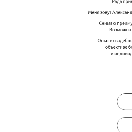
Рада при
Меня зовут Алексан
Снимаю преимущ
Возможна 
Опыт в свадебно
объективе б
и индивид