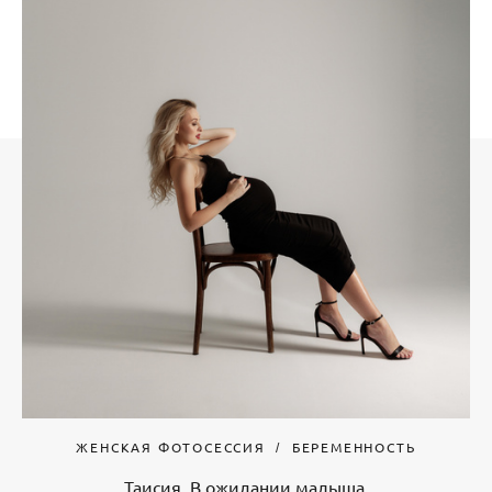
ЖЕНСКАЯ ФОТОСЕССИЯ
БЕРЕМЕННОСТЬ
Таисия. В ожидании малыша.