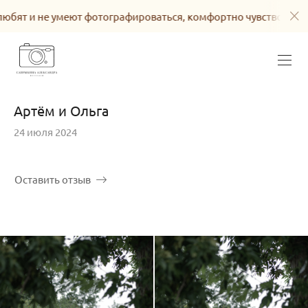
меют фотографироваться, комфортно чувствовать себя в кадр
Артём и Ольга
24 июля 2024
Оставить отзыв