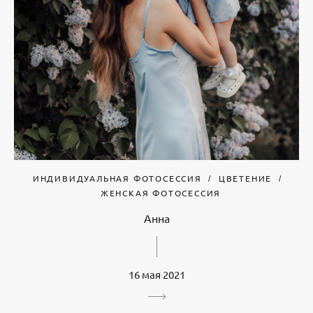
ИНДИВИДУАЛЬНАЯ ФОТОСЕССИЯ
ЦВЕТЕНИЕ
ЖЕНСКАЯ ФОТОСЕССИЯ
Анна
16 мая 2021