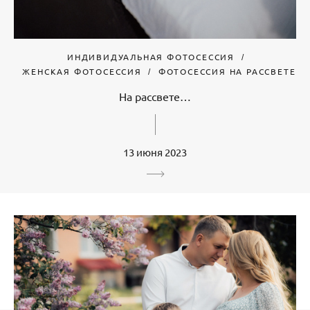
ИНДИВИДУАЛЬНАЯ ФОТОСЕССИЯ
ЖЕНСКАЯ ФОТОСЕССИЯ
ФОТОСЕССИЯ НА РАССВЕТЕ
На рассвете…
13 июня 2023