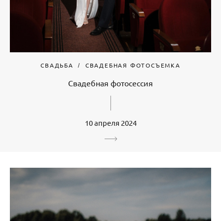
СВАДЬБА
СВАДЕБНАЯ ФОТОСЪЕМКА
Свадебная фотосессия
10 апреля 2024