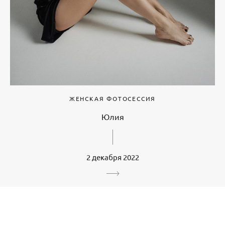
ЖЕНСКАЯ ФОТОСЕССИЯ
Юлия
2 декабря 2022