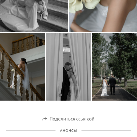
Поделиться ссылкой
АНОНСЫ