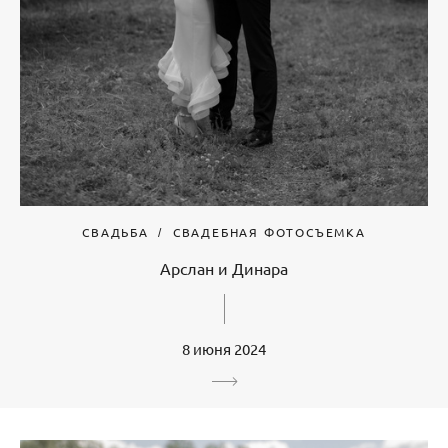
СВАДЬБА
СВАДЕБНАЯ ФОТОСЪЕМКА
Арслан и Динара
8 июня 2024